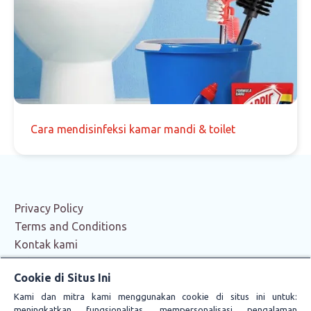
Cara mendisinfeksi kamar mandi & toilet
Privacy Policy
Terms and Conditions
Kontak kami
Other RB Brands
Cookie di Situs Ini
Careers
Kami dan mitra kami menggunakan cookie di situs ini untuk:
Cookie Policy
meningkatkan fungsionalitas, mempersonalisasi pengalaman